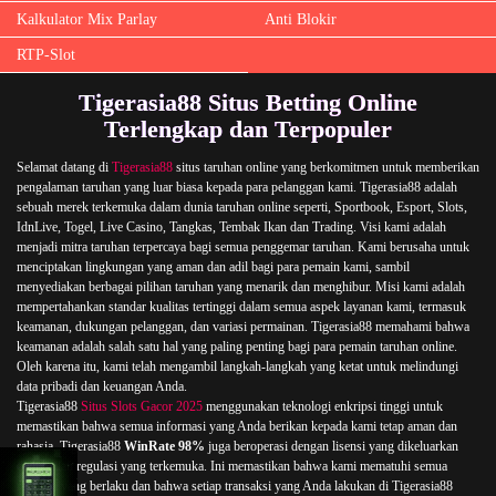
Kalkulator Mix Parlay
Anti Blokir
RTP-Slot
Tigerasia88 Situs Betting Online
Terlengkap dan Terpopuler
Selamat datang di
Tigerasia88
situs taruhan online yang berkomitmen untuk memberikan
pengalaman taruhan yang luar biasa kepada para pelanggan kami. Tigerasia88 adalah
sebuah merek terkemuka dalam dunia taruhan online seperti, Sportbook, Esport, Slots,
IdnLive, Togel, Live Casino, Tangkas, Tembak Ikan dan Trading. Visi kami adalah
menjadi mitra taruhan terpercaya bagi semua penggemar taruhan. Kami berusaha untuk
menciptakan lingkungan yang aman dan adil bagi para pemain kami, sambil
menyediakan berbagai pilihan taruhan yang menarik dan menghibur. Misi kami adalah
mempertahankan standar kualitas tertinggi dalam semua aspek layanan kami, termasuk
keamanan, dukungan pelanggan, dan variasi permainan. Tigerasia88 memahami bahwa
keamanan adalah salah satu hal yang paling penting bagi para pemain taruhan online.
Oleh karena itu, kami telah mengambil langkah-langkah yang ketat untuk melindungi
data pribadi dan keuangan Anda.
Tigerasia88
Situs Slots Gacor 2025
menggunakan teknologi enkripsi tinggi untuk
memastikan bahwa semua informasi yang Anda berikan kepada kami tetap aman dan
rahasia. Tigerasia88
WinRate 98%
juga beroperasi dengan lisensi yang dikeluarkan
oleh badan regulasi yang terkemuka. Ini memastikan bahwa kami mematuhi semua
regulasi yang berlaku dan bahwa setiap transaksi yang Anda lakukan di Tigerasia88