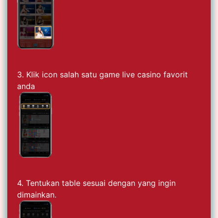
3. Klik icon salah satu game live casino favorit
anda
4. Tentukan table sesuai dengan yang ingin
dimainkan.