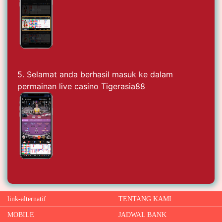
5. Selamat anda berhasil masuk ke dalam
permainan live casino Tigerasia88
link-alternatif
TENTANG KAMI
MOBILE
JADWAL BANK