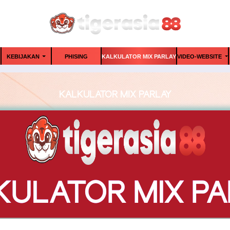
KEBIJAKAN
PHISING
KALKULATOR MIX PARLAY
VIDEO-WEBSITE
KALKULATOR MIX PARLAY
KULATOR MIX PA